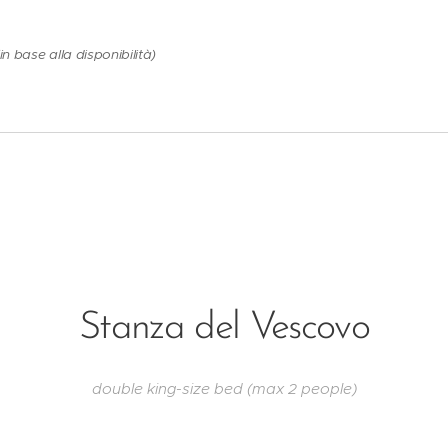
n base alla disponibilità)
Stanza del Vescovo
double king-size bed (max 2 people)